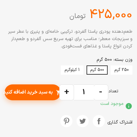
‎425,000
تومان
طعم‌دهنده پودری پاستا آلفردو، ترکیبی خامه‌ای و پنیری با عطر سیر
و سبزیجات معطر؛ مناسب برای تهیه سریع سس آلفردو و طعم‌دار
کردن انواع پاستا و غذاهای فست‌فودی.
وزن بسته: 500 گرم
250 گرم
500 گرم
1 کیلوگرم
+
-
تعداد
به سبد خرید اضافه کنید
shopping_cart
موجود است
info
اشتراک گذاری