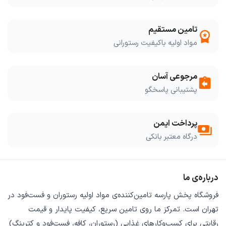
تامین مستقیم
workspace_premium
مواد اولیه باکیفیت رستورانی
مرجوعی آسان
assignment_return
پشتیبانی پاسخگو
پرداخت ایمن
payments
درگاه معتبر بانکی
درباره‌ی ما
فروشگاه
پخش پارسه
تامین‌کننده‌ی
مواد اولیه رستوران و فست‌فود
در
تهران است. تمرکز ما روی
تامین سریع
،
کیفیت پایدار
و
قیمت
رقابتی
برای کسب‌وکارهای غذایی (رستوران، کافه، فست‌فود و کترینگ)