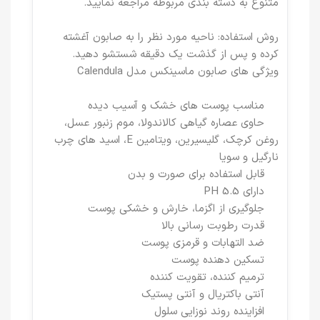
متنوع به دسته بندی مربوطه مراجعه نمایید.
روش استفاده: ناحیه مورد نظر را به صابون آغشته
کرده و پس از گذشت یک دقیقه شستشو دهید.
ویژگی های صابون ماسینکس مدل Calendula
مناسب پوست های خشک و آسیب دیده
حاوی عصاره گیاهی کالاندولا، موم زنبور عسل،
روغن کرچک، گلیسیرین، ویتامین E، اسید های چرب
نارگیل و سویا
قابل استفاده برای صورت و بدن
دارای PH 5.5
جلوگیری از اگزما، خارش و خشکی پوست
قدرت رطوبت رسانی بالا
ضد التهابات و قرمزی پوست
تسکین دهنده پوست
ترمیم کننده، تقویت کننده
آنتی باکتریال و آنتی پستیک
افزاینده روند نوزایی سلول