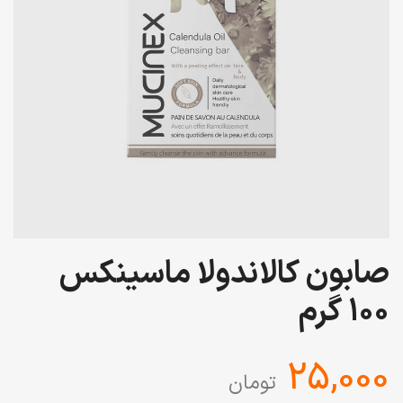
صابون کالاندولا ماسینکس
100 گرم
‎25,000
تومان