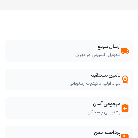
ارسال سریع
local_shipping
تحویل اکسپرس در تهران
تامین مستقیم
workspace_premium
مواد اولیه باکیفیت رستورانی
مرجوعی آسان
assignment_return
پشتیبانی پاسخگو
پرداخت ایمن
payments