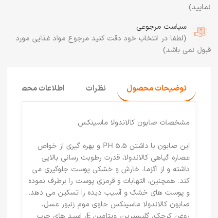
نمایید)
سیاست مرجوعی
(لطفا در انتخاب خود دقت کنید مرجوع مواد غذایی مورد
قبول نمی باشد)
توضیحات محصول
نظرات
اطلاعات محصول
مشخصات صابون کالاندولا ماسینکس
این صابون با داشتن PH 5.5 و بهره گیری از خواص
عصاره گیاهی کالاندولا، قدرت رطوبت رسانی بالایی
داشته و از اگزما، خارش و خشکی پوست جلوگیری می
کند. همچنین، التهابات و قرمزی پوست را برطرف نموده
و پوست های خشک و آسیب دیده را تسکین می دهد.
صابون کالاندولا ماسینکس حاوی موم زنبور عسل،
روغن کرچک، گلیسیرین، ویتامین E، اسید های چرب