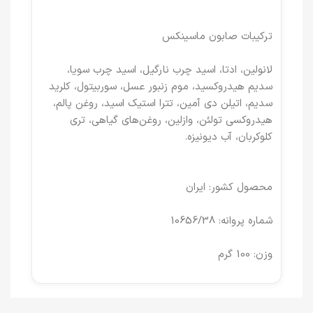
ترکیبات صابون ماسینکس
لانولین، ادتا، اسید چرب نارگیل، اسید چرب سویا،
سدیم هیدروکسید، موم زنبور عسل، سوربیتول، کلرید
سدیم، اتیلن دی آمین، تترا استیک اسید، روغن پالم،
هیدروکسی تولئن، وازلین، روغن‌های گیاهی، تری
کلوکربان، آب دیونیزه.
محصول کشور: ایران
شماره پروانه: 10656/38
وزن: 100 گرم