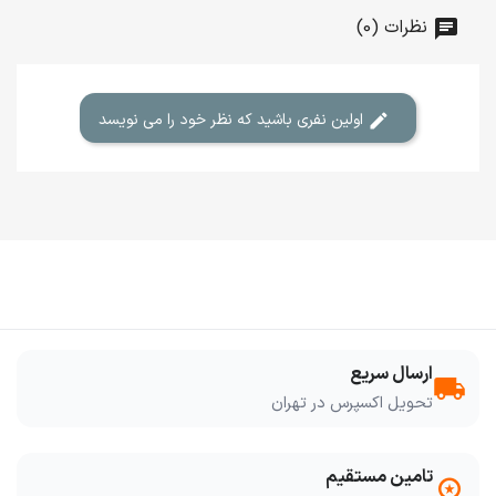
نظرات (0)
اولین نفری باشید که نظر خود را می نویسد
ارسال سریع
local_shipping
تحویل اکسپرس در تهران
تامین مستقیم
workspace_premium