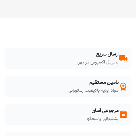
ارسال سریع
local_shipping
تحویل اکسپرس در تهران
تامین مستقیم
workspace_premium
مواد اولیه باکیفیت رستورانی
مرجوعی آسان
assignment_return
پشتیبانی پاسخگو