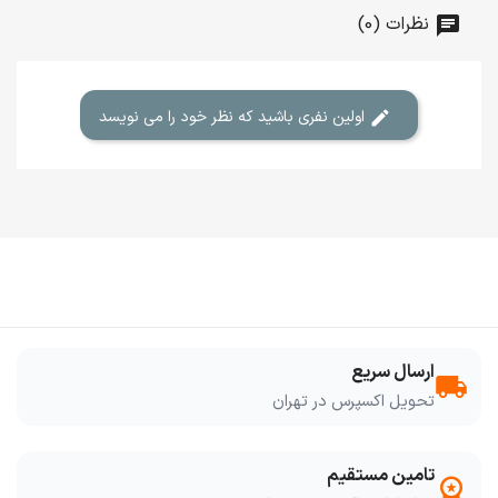
نظرات (0)
اولین نفری باشید که نظر خود را می نویسد
ارسال سریع
local_shipping
تحویل اکسپرس در تهران
تامین مستقیم
workspace_premium