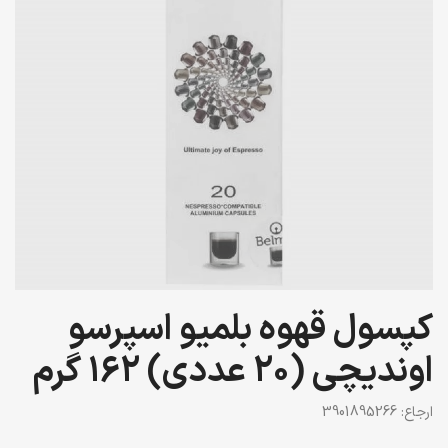
کپسول قهوه بلمیو اسپرسو
اوندیچی (20 عددی) 162 گرم
ارجاع:
3901895266