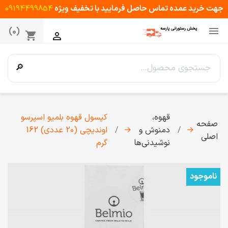
جهت خرید عمده تماس حاصل فرمایید با تخفیف ویژه
09194499854

(0)
shopping_cart

🔎
قهوه،
کپسول قهوه بلمیو اسپرسو
صفحه
→
دمنوش و
→
اوندیچی (20 عددی) 162
اصلی
نوشیدنی‌ها
گرم
ناموجود