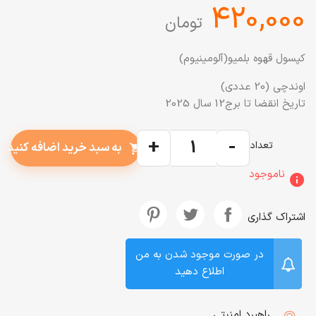
‎420,000
تومان
کپسول قهوه بلمیو(آلومینیوم)
اوندچی (20 عددی)
تاریخ انقضا تا برج12 سال 2025
+
-
تعداد
به سبد خرید اضافه کنید
shopping_cart
ناموجود
info
اشتراک گذاری
در صورت موجود شدن به من
اطلاع دهید
راهبرد امنیتی