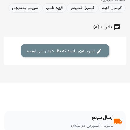
کلمات کلیدی:
کپسول قهوه
کپسول نسپرسو
قهوه بلمیو
اسپرسو اوندیچی
نظرات (0)
اولین نفری باشید که نظر خود را می نویسد
ارسال سریع
local_shipping
تحویل اکسپرس در تهران