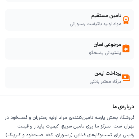
تامین مستقیم
workspace_premium
مواد اولیه باکیفیت رستورانی
مرجوعی آسان
assignment_return
پشتیبانی پاسخگو
پرداخت ایمن
payments
درگاه معتبر بانکی
درباره‌ی ما
فروشگاه
پخش پارسه
تامین‌کننده‌ی
مواد اولیه رستوران و فست‌فود
در
تهران است. تمرکز ما روی
تامین سریع
،
کیفیت پایدار
و
قیمت
رقابتی
برای کسب‌وکارهای غذایی (رستوران، کافه، فست‌فود و کترینگ)