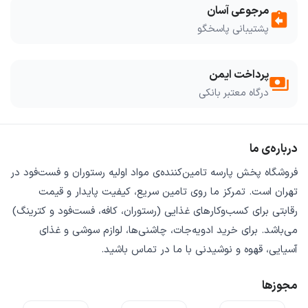
مرجوعی آسان
assignment_return
پشتیبانی پاسخگو
پرداخت ایمن
payments
درگاه معتبر بانکی
درباره‌ی ما
فروشگاه
پخش پارسه
تامین‌کننده‌ی
مواد اولیه رستوران و فست‌فود
در
تهران است. تمرکز ما روی
تامین سریع
،
کیفیت پایدار
و
قیمت
رقابتی
برای کسب‌وکارهای غذایی (رستوران، کافه، فست‌فود و کترینگ)
می‌باشد. برای خرید
ادویه‌جات، چاشنی‌ها، لوازم سوشی و غذای
آسیایی، قهوه و نوشیدنی
با ما در تماس باشید.
مجوزها