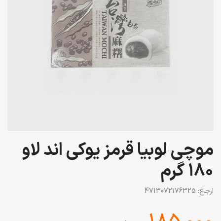
موچی لوبیا قرمز یوکی اند لاو
180 گرم
ارجاع:
4713072176325