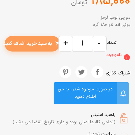
‎185,000
تومان
موچی لوبیا قرمز
یوکی اند لاو 180 گرم
+
-
تعداد
به سبد خرید اضافه کنید
shopping_cart
ناموجود
info
اشتراک گذاری
در صورت موجود شدن به من
اطلاع دهید
راهبرد امنیتی
(تمامی کالاها اصلی بوده و دارای تاریخ انقضا می باشد)
سیاست تحویل