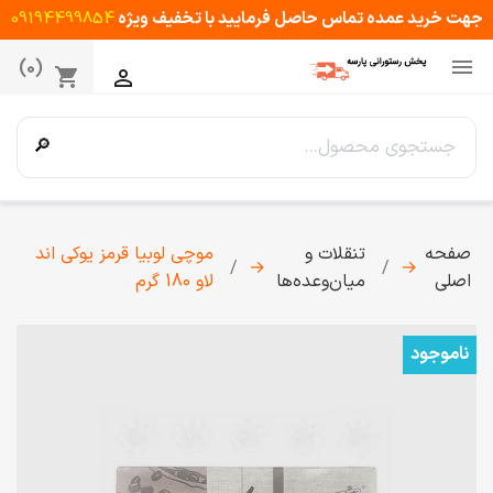
جهت خرید عمده تماس حاصل فرمایید با تخفیف ویژه
09194499854

(0)
shopping_cart

🔎
صفحه
تنقلات و
موچی لوبیا قرمز یوکی اند
→
→
اصلی
میان‌وعده‌ها
لاو 180 گرم
ناموجود