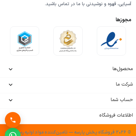
آسیایی، قهوه و نوشیدنی
با ما در تماس باشید.
مجوزها
محصول‌ها

شرکت ما

حساب شما

اطلاعات فروشگاه
keyboard_arrow_down
© 2026 فروشگاه پخش پارسه — تامین‌کننده مواد اولیه رستوران و