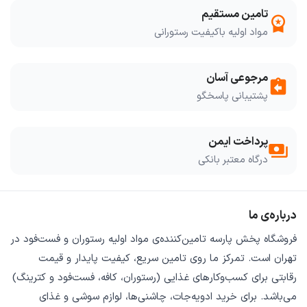
تامین مستقیم
workspace_premium
مواد اولیه باکیفیت رستورانی
مرجوعی آسان
assignment_return
پشتیبانی پاسخگو
پرداخت ایمن
payments
درگاه معتبر بانکی
درباره‌ی ما
فروشگاه
پخش پارسه
تامین‌کننده‌ی
مواد اولیه رستوران و فست‌فود
در
تهران است. تمرکز ما روی
تامین سریع
،
کیفیت پایدار
و
قیمت
رقابتی
برای کسب‌وکارهای غذایی (رستوران، کافه، فست‌فود و کترینگ)
می‌باشد. برای خرید
ادویه‌جات، چاشنی‌ها، لوازم سوشی و غذای