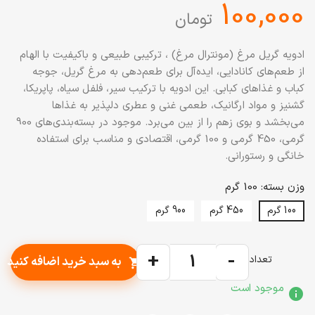
‎100,000
تومان
ادویه گریل مرغ (مونترال مرغ) ، ترکیبی طبیعی و باکیفیت با الهام
از طعم‌های کانادایی، ایده‌آل برای طعم‌دهی به مرغ گریل، جوجه
کباب و غذاهای کبابی. این ادویه با ترکیب سیر، فلفل سیاه، پاپریکا،
گشنیز و مواد ارگانیک، طعمی غنی و عطری دلپذیر به غذاها
می‌بخشد و بوی زهم را از بین می‌برد. موجود در بسته‌بندی‌های 900
گرمی، 450 گرمی و 100 گرمی، اقتصادی و مناسب برای استفاده
خانگی و رستورانی.
وزن بسته: 100 گرم
100 گرم
450 گرم
900 گرم
+
-
تعداد
به سبد خرید اضافه کنید
shopping_cart
موجود است
info