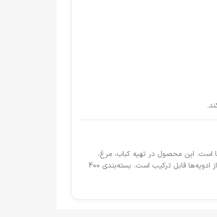
د.
انواع غذاها است. این محصول در تهیه کباب، مرغ،
گوشت، پیتزا، پاستا، سوپ، سس، خوراک و بسیاری از غذاهای دیگر کاربرد دارد و به‌دلیل طعم متعادل، با طیف گسترده‌ای از ادویه‌ها قابل ترکیب است. بسته‌بندی 400