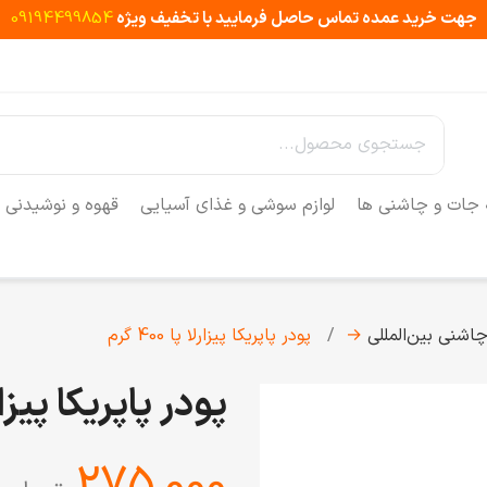
جهت خرید عمده تماس حاصل فرمایید با تخفیف ویژه
09194499854
 جات و چاشنی ها
لوازم سوشی و غذای آسیایی
قهوه و نوشیدنی
اشنی‌ بین‌المللی
→
پودر پاپریکا پیزارلا پا 400 گرم
پودر پاپریکا پیزارلا پا 
‎275,000