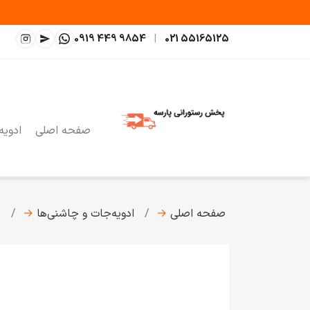
0919 449 9854
|
021 55165125
صفحه اصلی
ادویه
صفحه اصلی
→
ادویه‌جات و چاشنی‌ها
→
چ