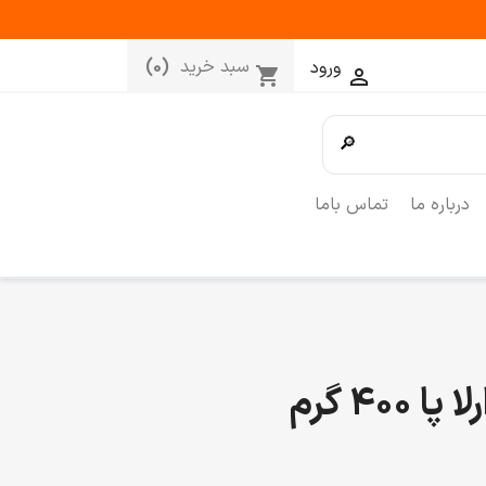
سبد خرید
(0)
ورود
shopping_cart

🔎
درباره ما
تماس باما
400 گرم