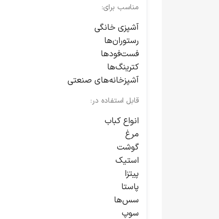
مناسب برای:
آشپزی خانگی
رستوران‌ها
فست‌فودها
کترینگ‌ها
آشپزخانه‌های صنعتی
قابل استفاده در:
انواع کباب
مرغ
گوشت
استیک
پیتزا
پاستا
سس‌ها
سوپ