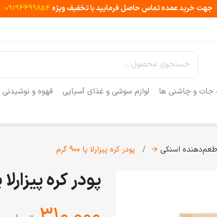
جهت خرید عمده تماس حاصل فرمایید با تخفیف ویژه
09194499854
 جات و چاشنی ها
لوازم سوشی و غذای آسیایی
قهوه و نوشیدنی
عم‌دهنده اسنکی
→
پودر کره پیزارلا پا 900 گرم
پودر کره پیزارلا پا 900 گ
‎310,000