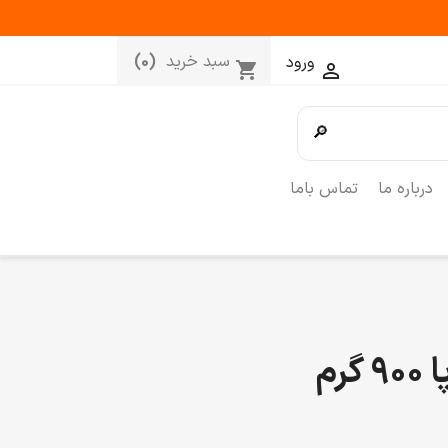
سبد خرید
(0)
ورود
shopping_cart

🔎
درباره ما
تماس باما
رم