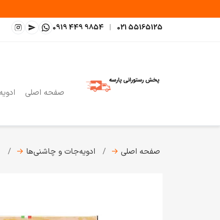
0919 449 9854
|
021 55165125
صفحه اصلی
ادویه
صفحه اصلی
→
ادویه‌جات و چاشنی‌ها
→
ط