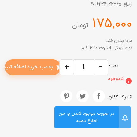
ارجاع:
4006424022365
‎175,000
تومان
مربا بدون قند
توت فرنگی استوت 430 گرم
+
-
تعداد
به سبد خرید اضافه کنید
shopping_cart
ناموجود
info
اشتراک گذاری
در صورت موجود شدن به من
اطلاع دهید