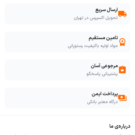
ارسال سریع
local_shipping
تحویل اکسپرس در تهران
تامین مستقیم
workspace_premium
مواد اولیه باکیفیت رستورانی
مرجوعی آسان
assignment_return
پشتیبانی پاسخگو
پرداخت ایمن
payments
درگاه معتبر بانکی
درباره‌ی ما