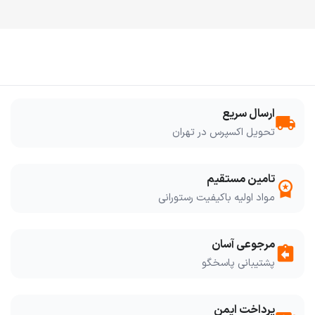
ارسال سریع
local_shipping
تحویل اکسپرس در تهران
تامین مستقیم
workspace_premium
مواد اولیه باکیفیت رستورانی
مرجوعی آسان
assignment_return
پشتیبانی پاسخگو
پرداخت ایمن