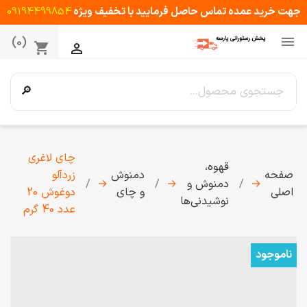
جهت خرید عمده تماس حاصل فرمایید با تخفیف ویژه
09194499854

(0)
shopping_cart

🔎
چای لاغری
قهوه،
صفحه
دمنوش
زردآلو
→
دمنوش و
→
→
اصلی
و چای
دوغوش 20
نوشیدنی‌ها
عدد 40 گرم
ناموجود