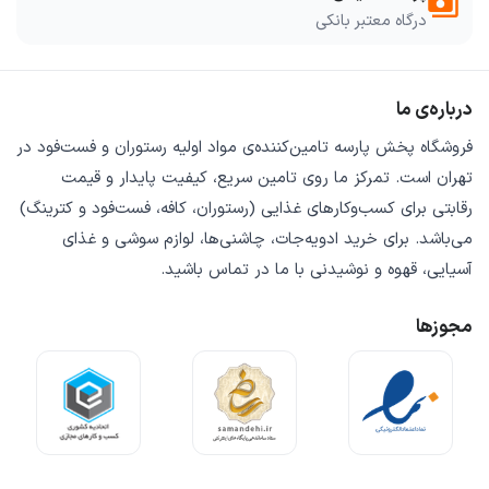
payments
درگاه معتبر بانکی
درباره‌ی ما
فروشگاه
پخش پارسه
تامین‌کننده‌ی
مواد اولیه رستوران و فست‌فود
در
تهران است. تمرکز ما روی
تامین سریع
،
کیفیت پایدار
و
قیمت
رقابتی
برای کسب‌وکارهای غذایی (رستوران، کافه، فست‌فود و کترینگ)
می‌باشد. برای خرید
ادویه‌جات، چاشنی‌ها، لوازم سوشی و غذای
آسیایی، قهوه و نوشیدنی
با ما در تماس باشید.
مجوزها