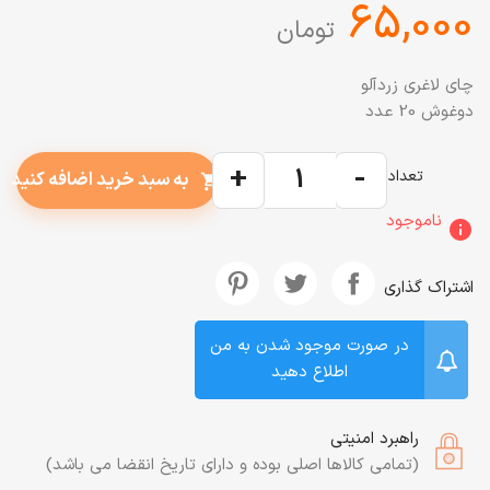
‎65,000
تومان
چای لاغری زردآلو
دوغوش 20 عدد
+
-
تعداد
به سبد خرید اضافه کنید
shopping_cart
ناموجود
info
اشتراک گذاری
در صورت موجود شدن به من
اطلاع دهید
راهبرد امنیتی
(تمامی کالاها اصلی بوده و دارای تاریخ انقضا می باشد)