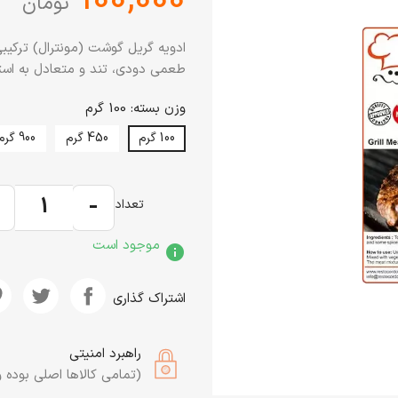
تومان
ادویه گریل گوشت (مونترال) ترکی
طعمی دودی، تند و متعادل به است
وزن بسته: 100 گرم
100 گرم
450 گرم
900 گرم
+
-
تعداد
موجود است
info
اشتراک گذاری
راهبرد امنیتی
(تمامی کالاها اصلی بوده و