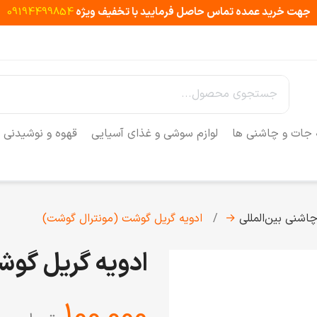
جهت خرید عمده تماس حاصل فرمایید با تخفیف ویژه
09194499854
 جات و چاشنی ها
لوازم سوشی و غذای آسیایی
قهوه و نوشیدنی
اشنی‌ بین‌المللی
→
ادویه گریل گوشت (مونترال گوشت)
ادویه گریل گو
‎100,000