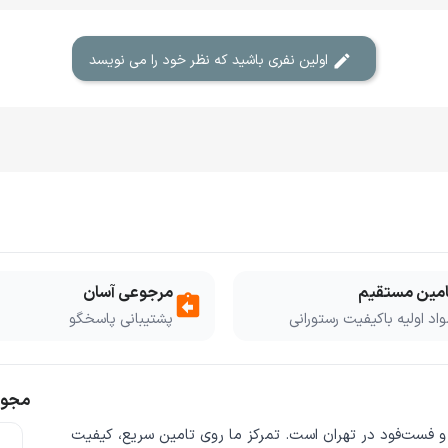
اولین نفری باشید که نظر خود را می نویسد
امین مستقیم
مرجوعی آسان
assignment_return
اد اولیه باکیفیت رستورانی
پشتیبانی پاسخگو
مجوز
 و فست‌فود
در تهران است. تمرکز ما روی
تامین سریع
،
کیفیت