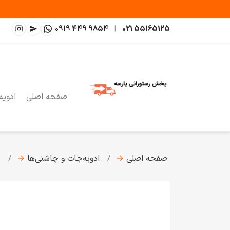
0919 449 9854
|
021 55165125
صفحه اصلی
ادویه
صفحه اصلی
→
ادویه‌جات و چاشنی‌ها
→
چ