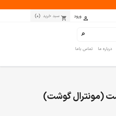
سبد خرید
(0)
ورود
shopping_cart

🔎
درباره ما
تماس باما
شت (مونترال گوشت)