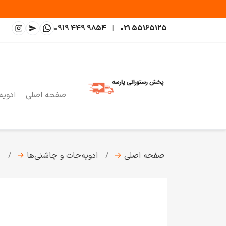
0919 449 9854
|
021 55165125
صفحه اصلی
ادویه
صفحه اصلی
→
ادویه‌جات و چاشنی‌ها
→
ط