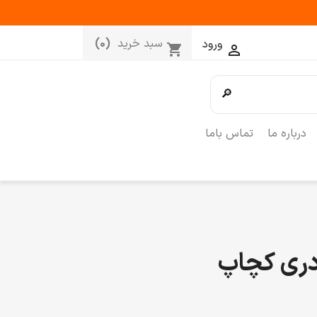
سبد خرید
(0)
ورود
shopping_cart

🔎
درباره ما
تماس باما
دری کچاپ