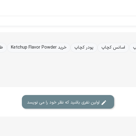
پ
اسانس کچاپ
پودر کچاپ
خرید Ketchup Flavor Powder
طع
اولین نفری باشید که نظر خود را می نویسد