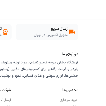
ارسال سریع
ت
workspace_premium
local_shipping
تحویل اکسپرس در تهران
مو
درباره‌ی ما
فروشگاه
پخش پارسه
تامین‌کننده‌ی
مواد اولیه رستوران
پایدار
و
قیمت رقابتی
برای کسب‌وکارهای غذایی (رستورا
چاشنی‌ها، لوازم سوشی و غذای آسیایی، قهوه و نوشیدن
محصول‌ها
شرکت م
ادویه سوخاری
ارسال /