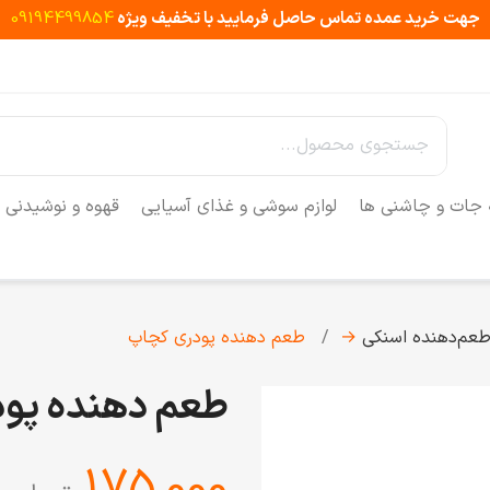
جهت خرید عمده تماس حاصل فرمایید با تخفیف ویژه
09194499854
 جات و چاشنی ها
لوازم سوشی و غذای آسیایی
قهوه و نوشیدنی
عم‌دهنده اسنکی
→
طعم دهنده پودری کچاپ
طعم دهنده پو
‎175,000