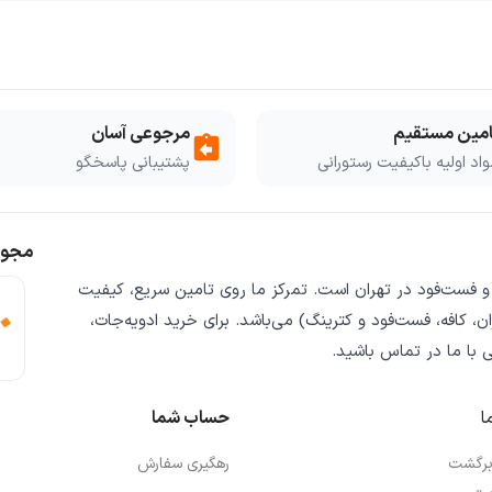
امین مستقیم
مرجوعی آسان
assignment_return
اد اولیه باکیفیت رستورانی
پشتیبانی پاسخگو
مجوز
 و فست‌فود
در تهران است. تمرکز ما روی
تامین سریع
،
کیفیت
ن، کافه، فست‌فود و کترینگ) می‌باشد. برای خرید
ادویه‌جات،
ی
با ما در تماس باشید.
ا
حساب شما
 برگشت
رهگیری سفارش