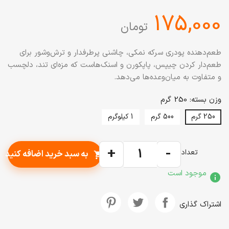
‎175,000
تومان
طعم‌دهنده پودری سرکه نمکی، چاشنی پرطرفدار و ترش‌وشور برای
طعم‌دار کردن چیپس، پاپکورن و اسنک‌هاست که مزه‌ای تند، دلچسب
و متفاوت به میان‌وعده‌ها می‌دهد.
وزن بسته: 250 گرم
250 گرم
500 گرم
1 کیلوگرم
+
-
تعداد
به سبد خرید اضافه کنید
shopping_cart
موجود است
info
اشتراک گذاری