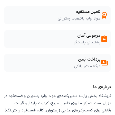
تامین مستقیم
workspace_premium
مواد اولیه باکیفیت رستورانی
مرجوعی آسان
assignment_return
پشتیبانی پاسخگو
پرداخت ایمن
payments
درگاه معتبر بانکی
درباره‌ی ما
فروشگاه
پخش پارسه
تامین‌کننده‌ی
مواد اولیه رستوران و فست‌فود
در
تهران است. تمرکز ما روی
تامین سریع
،
کیفیت پایدار
و
قیمت
رقابتی
برای کسب‌وکارهای غذایی (رستوران، کافه، فست‌فود و کترینگ)