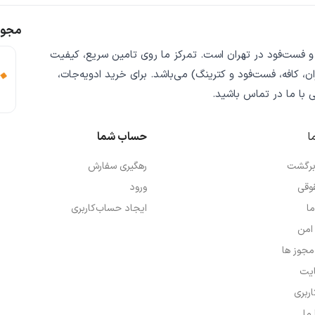
مجوز
 و فست‌فود
در تهران است. تمرکز ما روی
تامین سریع
،
کیفیت
ن، کافه، فست‌فود و کترینگ) می‌باشد. برای خرید
ادویه‌جات،
ی
با ما در تماس باشید.
ا
حساب شما
 برگشت
رهگیری سفارش
وقی
ورود
ما
ایجاد حساب‌کاربری
امن
 مجوز ها
یت
ربری
ما