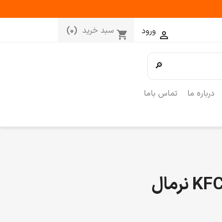
سبد خرید
(0)
ورود
shopping_cart

🔎
درباره ما
تماس باما