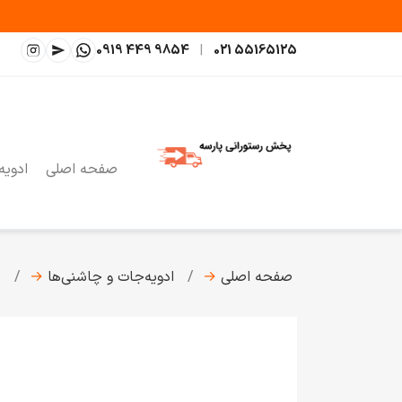
0919 449 9854
|
021 55165125
صفحه اصلی
ادویه
صفحه اصلی
→
ادویه‌جات و چاشنی‌ها
→
م