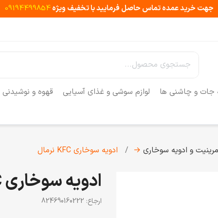
جهت خرید عمده تماس حاصل فرمایید با تخفیف ویژه
09194499854
 جات و چاشنی ها
لوازم سوشی و غذای آسیایی
قهوه و نوشیدنی
رینیت و ادویه سوخاری
→
ادویه سوخاری KFC نرمال
ادویه سوخاری KFC نرمال
ارجاع:
824690160222