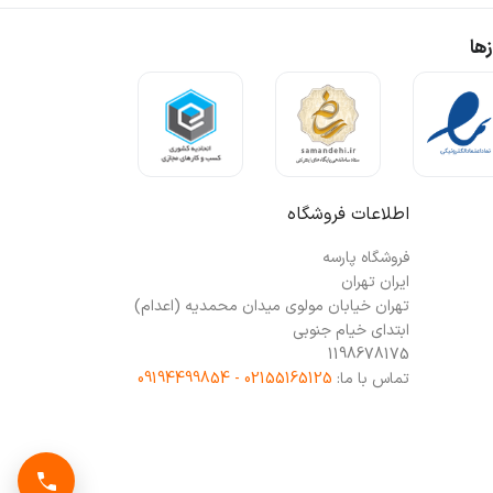
ها
اطلاعات فروشگاه
فروشگاه پارسه
ایران تهران
تهران خیابان مولوی میدان محمدیه (اعدام)
ابتدای خیام جنوبی
1198678175
تماس با ما:
02155165125 - 09194499854