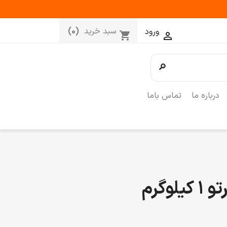
سبد خرید
(0)
ورود
shopping_cart

🔎
درباره ما
تماس باما
وگرم