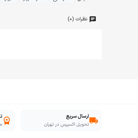
نظرات (0)
ارسال سریع
ت
workspace_premium
local_shipping
تحویل اکسپرس در تهران
مو