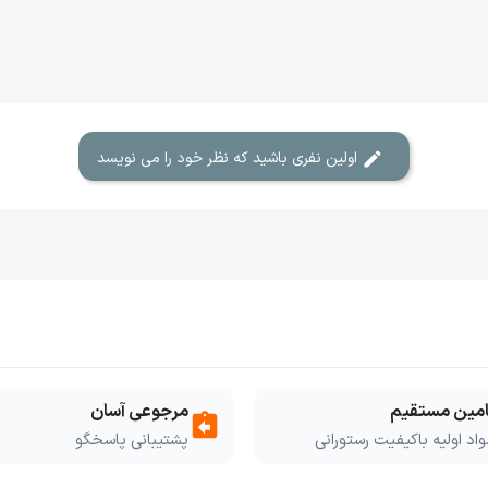
اولین نفری باشید که نظر خود را می نویسد
امین مستقیم
مرجوعی آسان
assignment_return
اد اولیه باکیفیت رستورانی
پشتیبانی پاسخگو