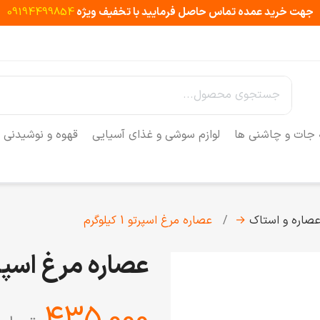
جهت خرید عمده تماس حاصل فرمایید با تخفیف ویژه
09194499854
 جات و چاشنی ها
لوازم سوشی و غذای آسیایی
قهوه و نوشیدنی
صاره و استاک
→
عصاره مرغ اسپرتو 1 کیلوگرم
عصاره مرغ اسپرتو 1 کیل
‎435,000