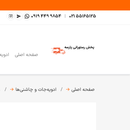
0919 449 9854
|
021 55165125
صفحه اصلی
ادویه
صفحه اصلی
→
ادویه‌جات و چاشنی‌ها
→
ع