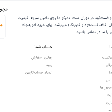
مجوز
 و فست‌فود
در تهران است. تمرکز ما روی
تامین سریع
،
کیفیت
ن، کافه، فست‌فود و کترینگ) می‌باشد. برای خرید
ادویه‌جات،
ی
با ما در تماس باشید.
ا
حساب شما
 برگشت
رهگیری سفارش
وقی
ورود
ما
ایجاد حساب‌کاربری
امن
 مجوز ها
یت
ربری
ما