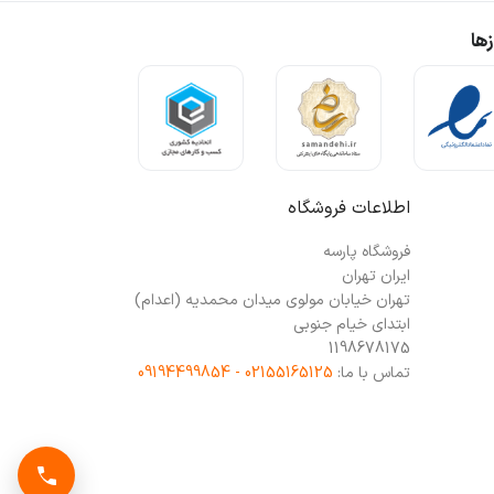
ها
اطلاعات فروشگاه
فروشگاه پارسه
ایران تهران
تهران خیابان مولوی میدان محمدیه (اعدام)
ابتدای خیام جنوبی
1198678175
تماس با ما:
02155165125 - 09194499854