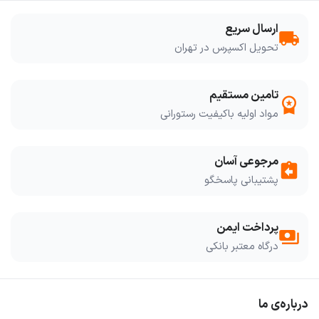
ارسال سریع
local_shipping
تحویل اکسپرس در تهران
تامین مستقیم
workspace_premium
مواد اولیه باکیفیت رستورانی
مرجوعی آسان
assignment_return
پشتیبانی پاسخگو
پرداخت ایمن
payments
درگاه معتبر بانکی
درباره‌ی ما