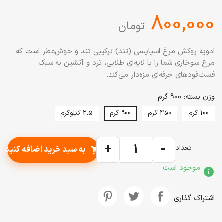
‎800,000
تومان
ادویه روکش مرغ اسپایسی (تند) ترکیبی تند و خوش‌عطر است که
مرغ سوخاری شما را با لایه‌ای طلایی، ترد و آتشین به سبک
فست‌فودهای حرفه‌ای مزه‌دار می‌کند.
وزن بسته: 900 گرم
100 گرم
450 گرم
900 گرم
2.5 کیلوگرم
+
-
تعداد
به سبد خرید اضافه کنید
shopping_cart
موجود است
info
اشتراک گذاری