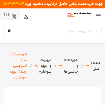
جهت خرید عمده تماس حاصل فرمایید با تخفیف ویژه
09194499854

(0)
shopping_cart

🔎
ادویه روکش
ادویه‌جات
مرینیت
مرغ
صفحه
→
و
→
و ادویه
→
اسپایسی
اصلی
چاشنی‌ها
سوخاری
(تند) ادویه
سوخاری