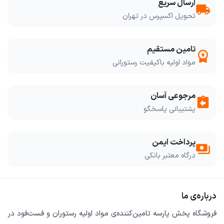
ارسال سریع
local_shipping
تحویل اکسپرس در تهران
تامین مستقیم
workspace_premium
مواد اولیه باکیفیت رستورانی
مرجوعی آسان
assignment_return
پشتیبانی پاسخگو
پرداخت ایمن
payments
درگاه معتبر بانکی
درباره‌ی ما
فروشگاه
پخش پارسه
تامین‌کننده‌ی
مواد اولیه رستوران و فست‌فود
در