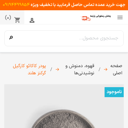
جهت خرید عمده تماس حاصل فرمایید با تخفیف ویژه
09194499854

(0)
shopping_cart

🔎
صفحه
قهوه، دمنوش و
پودر کاکائو کارگیل
→
→
اصلی
نوشیدنی‌ها
گرکنز هلند
ناموجود