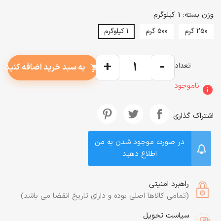
وزن بسته: 1 کیلوگرم
250 گرم
500 گرم
1 کیلوگرم
+
-
تعداد
به سبد خرید اضافه کنید
shopping_cart
ناموجود
info
اشتراک گذاری
در صورت موجود شدن به من
اطلاع دهید
راهبرد امنیتی
(تمامی کالاها اصلی بوده و دارای تاریخ انقضا می باشد)
سیاست تحویل