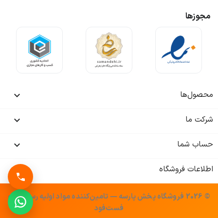
مجوزها
محصول‌ها

شرکت ما

حساب شما

اطلاعات فروشگاه
keyboard_arrow_down
© 2026 فروشگاه پخش پارسه — تامین‌کننده مواد اولیه رستوران و
فست‌فود