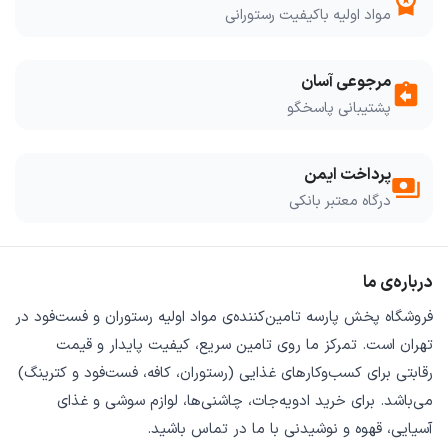
workspace_premium
مواد اولیه باکیفیت رستورانی
مرجوعی آسان
assignment_return
پشتیبانی پاسخگو
پرداخت ایمن
payments
درگاه معتبر بانکی
درباره‌ی ما
فروشگاه
پخش پارسه
تامین‌کننده‌ی
مواد اولیه رستوران و فست‌فود
در
تهران است. تمرکز ما روی
تامین سریع
،
کیفیت پایدار
و
قیمت
رقابتی
برای کسب‌وکارهای غذایی (رستوران، کافه، فست‌فود و کترینگ)
می‌باشد. برای خرید
ادویه‌جات، چاشنی‌ها، لوازم سوشی و غذای
آسیایی، قهوه و نوشیدنی
با ما در تماس باشید.