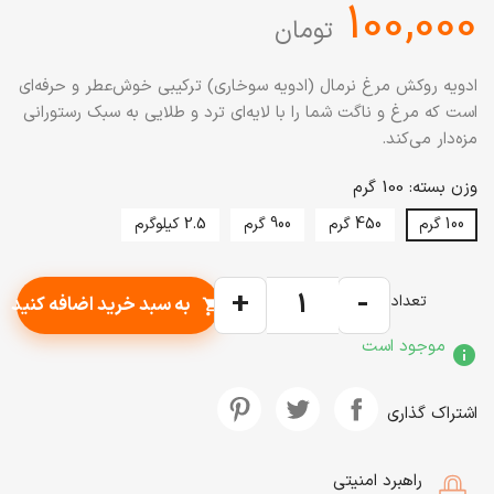
‎100,000
تومان
ادویه روکش مرغ نرمال (ادویه سوخاری) ترکیبی خوش‌عطر و حرفه‌ای
است که مرغ و ناگت شما را با لایه‌ای ترد و طلایی به سبک رستورانی
مزه‌دار می‌کند.
وزن بسته: 100 گرم
100 گرم
450 گرم
900 گرم
2.5 کیلوگرم
+
-
تعداد
به سبد خرید اضافه کنید
shopping_cart
موجود است
info
اشتراک گذاری
راهبرد امنیتی