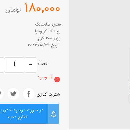
‎180,000
تومان
سس سامیانگ
بولداک کربونارا
وزن 200 گرم
تاریخ 2023/10/31
+
-
تعداد
ناموجود
info
اشتراک گذاری
در صورت موجود شدن ب
اطلاع دهید