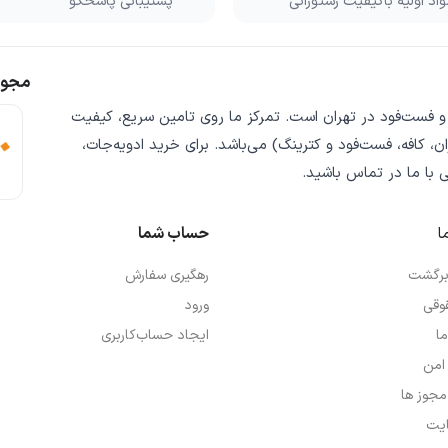
اد اولیه باکیفیت رستورانی
پشتیبانی پاسخگو
مجوز
 و فست‌فود
در تهران است. تمرکز ما روی
تامین سریع
،
کیفیت
ن، کافه، فست‌فود و کترینگ) می‌باشد. برای خرید
ادویه‌جات،
ی
با ما در تماس باشید.
ا
حساب شما
 برگشت
رهگیری سفارش
وقی
ورود
ما
ایجاد حساب‌کاربری
امن
 مجوز ها
یت