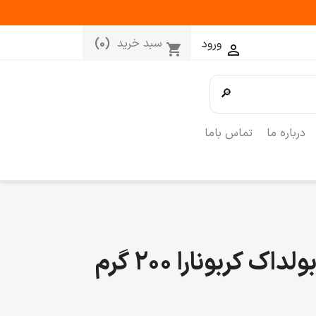
سبد خرید
(0)
ورود
shopping_cart

🔎
درباره ما
تماس باما
کربونارا 200 گرم