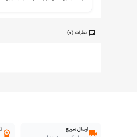
نظرات (0)
ارسال سریع
ت
workspace_premium
local_shipping