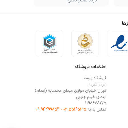
درگاه معتبر بانکی
ها
اطلاعات فروشگاه
فروشگاه پارسه
ایران تهران
تهران خیابان مولوی میدان محمدیه (اعدام)
ابتدای خیام جنوبی
1198678175
تماس با ما:
02155165125 - 09194499854