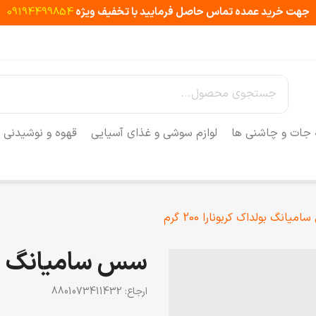
جهت خرید عمده تماس حاصل فرمایید با تخفیف ویژه
09194499854
 جات و چاشنی ها
لوازم سوشی و غذای آسیایی
قهوه و نوشیدنی
یانگ بولداک کربونارا 200 گرم
سس سامیانگ بولداک 
ارجاع:
8801073411432