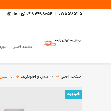
0919 449 9854
|
021 55165125
صفحه اصلی
ادویه
صفحه اصلی
→
سس و افزودنی‌ها
→
سس سام
ناموجود