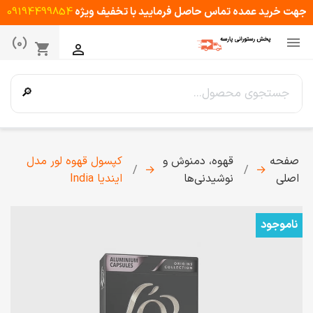
جهت خرید عمده تماس حاصل فرمایید با تخفیف ویژه
09194499854

(0)
shopping_cart

🔎
صفحه
قهوه، دمنوش و
کپسول قهوه لور مدل
→
→
اصلی
نوشیدنی‌ها
ایندیا India
ناموجود