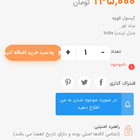
‎145,000
تومان
کپسول قهوه
برند لور
مدل ایندیا India
+
-
تعداد
به سبد خرید اضافه کنید
shopping_cart
ناموجود
info
اشتراک گذاری
در صورت موجود شدن به من
اطلاع دهید
راهبرد امنیتی
(تمامی کالاها اصلی بوده و دارای تاریخ انقضا می باشد)