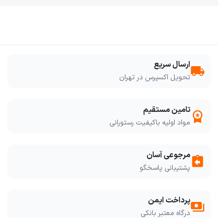
ارسال سریع
local_shipping
تحویل اکسپرس در تهران
تامین مستقیم
workspace_premium
مواد اولیه باکیفیت رستورانی
مرجوعی آسان
assignment_return
پشتیبانی پاسخگو
پرداخت ایمن
payments
درگاه معتبر بانکی