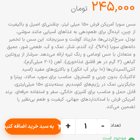
‎245,000
تومان
سس سویا آمریکن فرش 150 میلی لیتر، چاشنی‌ای اصیل و باکیفیت
از چین، ایده‌آل برای طعم‌دهی به غذاهای آسیایی مانند سوشی،
نودل، سرخ‌کردنی‌ها، ماریناد گوشت و سبزیجات. این سس با تخمیر
دانه‌های سویا (20%)، آرد گندم، شکر، نمک و آب، طعمی شور، عمیق
و متعادل با حس اومامی و رنگ تیره ارائه می‌دهد. سرشار از پروتئین
گیاهی (2 گرم در هر قاشق غذاخوری)، آهن (1-2 میلی‌گرم)،
آنتی‌اکسیدان‌ها (10 برابر آب انگور) و باکتری‌های مفید (اسید
لاکتیک)، بدون چربی و کلسترول. مناسب برای سوپ، سالاد، پیتزا و
جایگزینی نمک در رژیم‌های کم‌سدیم. بسته‌بندی 150 میلی‌لیتری،
قابل حمل و مناسب برای آشپزی خانگی، سفر و استفاده حرفه‌ای. برند
آمریکن فرش با استانداردهای جهانی، کیفیت و طعم بی‌نظیر را
تضمین می‌کند.
+
-
تعداد
به سبد خرید اضافه کنید
shopping_cart
موجود است