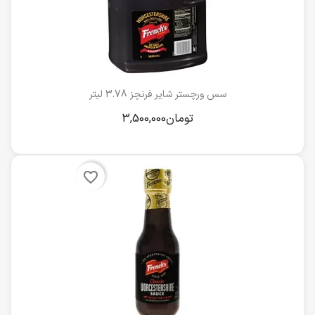
سس ورچستر شایر فرنچز 3.78 لیتر
favorite_border