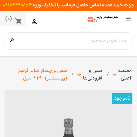
جهت خرید عمده تماس حاصل فرمایید با تخفیف ویژه
09194499854

(0)
shopping_cart

🔎
صفحه
سس و
سس ورچستر شایر فرنچز
→
→
اصلی
افزودنی‌ها
(ووستشیر) 443 میل
ناموجود