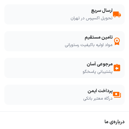
ارسال سریع
local_shipping
تحویل اکسپرس در تهران
تامین مستقیم
workspace_premium
مواد اولیه باکیفیت رستورانی
مرجوعی آسان
assignment_return
پشتیبانی پاسخگو
پرداخت ایمن
payments
درگاه معتبر بانکی
درباره‌ی ما