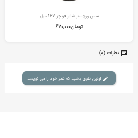
سس ورچستر شایر فرنچز 147 میل
نظرات (0)
اولین نفری باشید که نظر خود را می نویسد