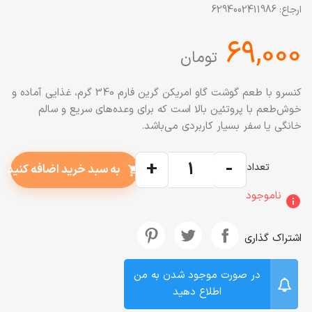
ارجاع:
6294002411986
‎69,000
تومان
کنسرو با طعم گوشت گاو امریکن گرین فارم 340 گرم، غذایی آماده و
خوش‌طعم با پروتئین بالا است که برای وعده‌های سریع و سالم
خانگی یا سفر بسیار کاربردی می‌باشد.
+
-
تعداد
به سبد خرید اضافه کنید
shopping_cart
ناموجود
info
اشتراک گذاری
در صورت موجود شدن به من
اطلاع دهید