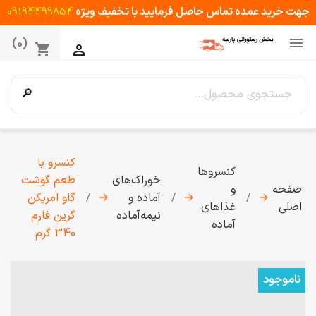
جهت خرید عمده تماس حاصل فرمایید با تخفیف ویژه
09194499854

(0)
shopping_cart

🔎
کنسرو با
کنسروها
خوراک‌های
طعم گوشت
صفحه
و
→
→
آماده و
→
گاو امریکن
اصلی
غذاهای
نیمه‌آماده
گرین فارم
آماده
340 گرم
ناموجود