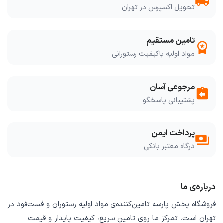
local_shipping
تحویل اکسپرس در تهران
تامین مستقیم
workspace_premium
مواد اولیه باکیفیت رستورانی
مرجوعی آسان
assignment_return
پشتیبانی پاسخگو
پرداخت ایمن
payments
درگاه معتبر بانکی
درباره‌ی ما
فروشگاه
پخش پارسه
تامین‌کننده‌ی
مواد اولیه رستوران و فست‌فود
در
تهران است. تمرکز ما روی
تامین سریع
،
کیفیت پایدار
و
قیمت