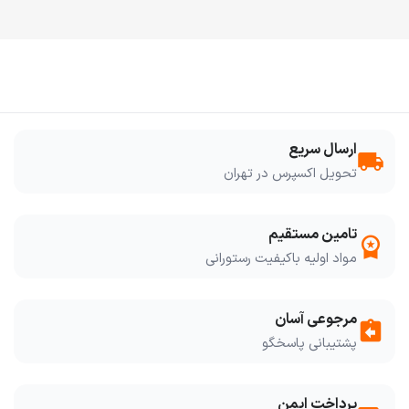
ارسال سریع
local_shipping
تحویل اکسپرس در تهران
تامین مستقیم
workspace_premium
مواد اولیه باکیفیت رستورانی
مرجوعی آسان
assignment_return
پشتیبانی پاسخگو
پرداخت ایمن