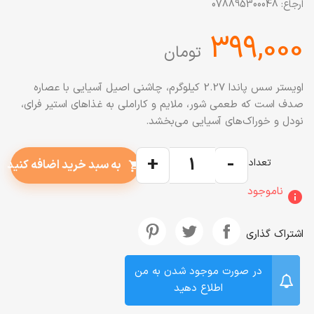
ارجاع:
078895300048
‎399,000
تومان
اویستر سس پاندا 2.27 کیلوگرم، چاشنی اصیل آسیایی با عصاره
صدف است که طعمی شور، ملایم و کاراملی به غذاهای استیر فرای،
نودل و خوراک‌های آسیایی می‌بخشد.
+
-
تعداد
به سبد خرید اضافه کنید
shopping_cart
ناموجود
info
اشتراک گذاری
در صورت موجود شدن به من
اطلاع دهید