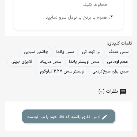
مخلوط کنید.
همراه با برنج یا نودل سرو نمایید.
کلمات کلیدی:
سس صدف
لی کوم کی
سس پاندا
چاشنی آسیایی
طعم اومامی
سس اویستر پاندا
سس ماریناد
آشپزی چینی
سس برای سرخ‌کردنی
اویستر سس 2.27 کیلوگرم
نظرات (0)
اولین نفری باشید که نظر خود را می نویسد