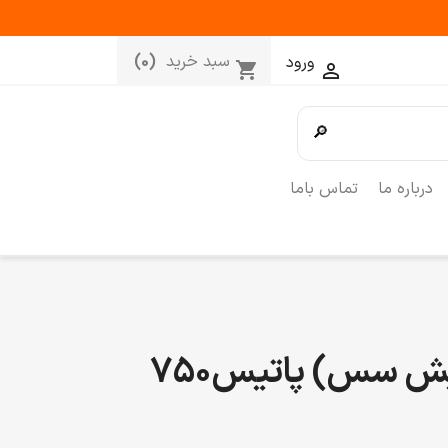
سبد خرید
(0)
ورود
shopping_cart

🔎
درباره ما
تماس باما
سس ماهی (فیش سس) پاتیس750