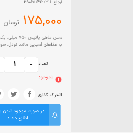
ارجاع:
4806514120311
‎175,000
تومان
سس ماهی پاتی
به غذاهای آسیایی مانند نودل، سو
+
-
تعداد
ناموجود
info
اشتراک گذاری
در صورت موجود شدن ب
اطلاع دهید