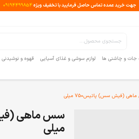
جهت خرید عمده تماس حاصل فرمایید با تخفیف ویژه
09194499854
 جات و چاشنی ها
لوازم سوشی و غذای آسیایی
قهوه و نوشیدنی
هی (فیش سس) پاتیس750 میلی
میلی