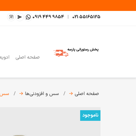
0919 449 9854
|
021 55165125
صفحه اصلی
ادویه
صفحه اصلی
→
سس و افزودنی‌ها
→
سس ما
ناموجود